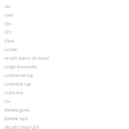
cav
cavb
cbv
CEV
china
cicolari
circuito banco do brasil
congo brazzaville
continental cup
continetal cup
costa rica
csv
daniela gioria
daniele lupo
desafio brazil USA