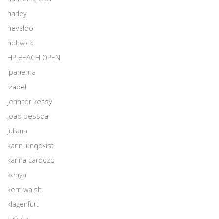
harley
hevaldo
holtwick
HP BEACH OPEN
ipanema
izabel
jennifer kessy
joao pessoa
juliana
karin lunqdvist
karina cardozo
kenya
kerri walsh
klagenfurt
larissa