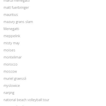
marta menegatti
matt fuerbringer
mauritius
mazury grans slam
Menegatti
meppelink
misty may
moises
montelimar
morocco
moscow
muriel graessli
myslowice
nanjing
national beach volleyball tour