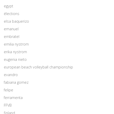
egypt
élections
elsa baquerizo
emanuel
embratel
emilia nystrom
erika nystrom
eugenia nieto
european beach volleyball championship
evandro
fabiana gomez
felipe
ferramenta
FFVB
finland