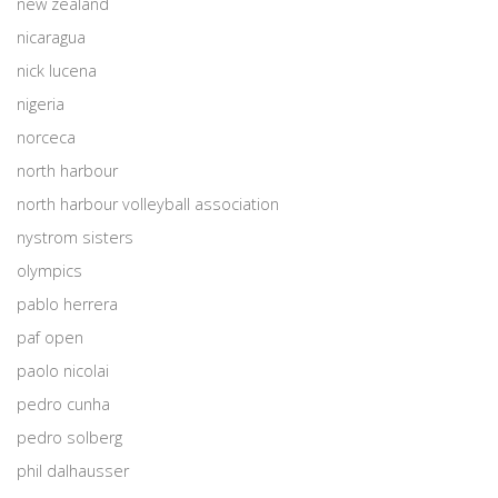
new zealand
nicaragua
nick lucena
nigeria
norceca
north harbour
north harbour volleyball association
nystrom sisters
olympics
pablo herrera
paf open
paolo nicolai
pedro cunha
pedro solberg
phil dalhausser