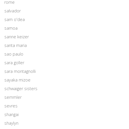
rome
salvador
sam o'dea
samoa
sanne keizer
santa maria
sao paulo
sara goller
sara montagnolli
sayaka mizoe
schwaiger sisters
semmler
sevres
shangai
shaylyn