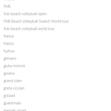
FIVB
fivb beach volleyball open
FIVB Beach Volleyball Swatch World tour
fivb beach volleyball world tour
france
franco
fuzhou
gilmario
giulia momoli
goiana
grand slam
greta cicolari
gstaad
guatemala
hannah croad