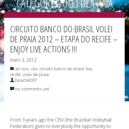
CATEGORY: VOLEI DE PRAIA
CIRCUITO BANCO DO BRASIL VOLEI
DE PRAIA 2012 – ETAPA DO RECIFE –
ENJOY LIVE ACTIONS !!!
mars 3, 2012
ao vivo
,
cbv
,
circuito banco do brasil
,
live
,
recife
,
volei de praia
beachkl007
no comments yet
From 3 years ago the CBV (the Brazilian Volleyball
Federation) gives to everybody the opportunity to